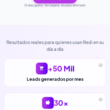
15 días gratis · Sin tarjeta · Acceso ilimitado
Resultados reales para quienes usan Redi en su
día a día
help
+50 Mil
shopping_cart
Leads generados por mes
help
30x
savings