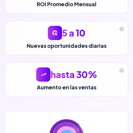
ROI Promedio Mensual
help
5 a 10
ads_click
Nuevas oportunidades diarias
help
hasta 30%
trending_up
Aumento en las ventas