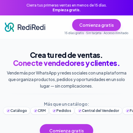
Cierra tus primeras ventas en menos de 15 días.
Empieza gratis.
Comienza gratis
15 días gratis · Sin tarjeta · Acceso ilimitado
Crea tu red de ventas.
Conecte vendedores y clientes.
Vende más por WhatsApp y redes sociales con una plataforma
que organiza productos, pedidos y oportunidades en un solo
lugar — sin complicaciones.
Más que un catálogo:
Catálogo
CRM
Pedidos
Central del Vendedor
Funci
✓
✓
✓
✓
✓
Comienza gratis